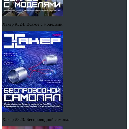
Хакер #324. Всякое с моделями
Хакер #323. Беспроводной самопал