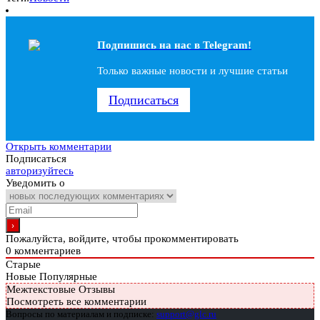
Подпишись на наc в Telegram!
Только важные новости и лучшие статьи
Подписаться
Открыть комментарии
Подписаться
авторизуйтесь
Уведомить о
Пожалуйста, войдите, чтобы прокомментировать
0
комментариев
Старые
Новые
Популярные
Межтекстовые Отзывы
Посмотреть все комментарии
Вопросы по материалам и подписке:
support@glc.ru