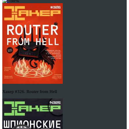
-50%
Хакер #326. Router from Hell