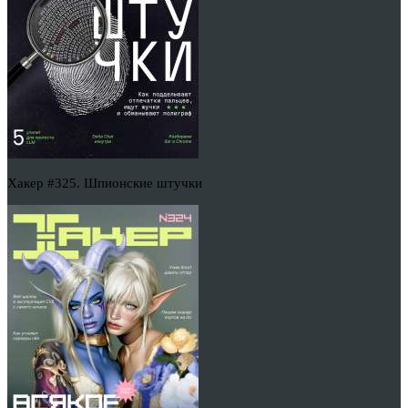
Хакер #325. Шпионские штучки