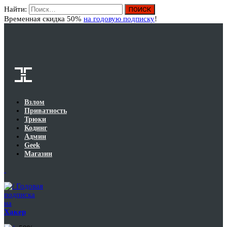
Найти:
Вход
Временная скидка 50%
на годовую подписку
!
Взлом
Приватность
Трюки
Кодинг
Админ
Geek
Магазин
Годовая
подписка
на
Хакер