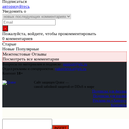
Подписаться
авторизуйтесь
Уведомить о
Пожалуйста, войдите, чтобы прокомментировать
0
комментариев
Старые
Новые
Популярные
Межтекстовые Отзывы
Посмотреть все комментарии
Вопросы по материалам и подписке:
support@glc.ru
Отдел рекламы и спецпроектов:
yakovleva.a@glc.ru
Контент
18+
Сайт защищен Qrator —
самой забойной защитой от DDoS в мире
Подписка для физлиц
Подписка для юрлиц
Реклама на «Хакере»
Контакты
INSERT