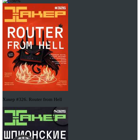
-50%
Хакер #326. Router from Hell