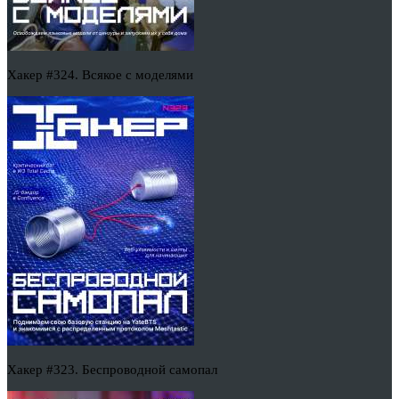
Хакер #324. Всякое с моделями
Хакер #323. Беспроводной самопал