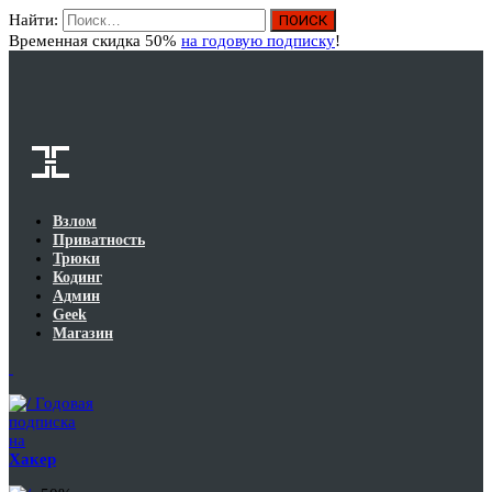
Найти:
Вход
Временная скидка 50%
на годовую подписку
!
Взлом
Приватность
Трюки
Кодинг
Админ
Geek
Магазин
Годовая
подписка
на
Хакер