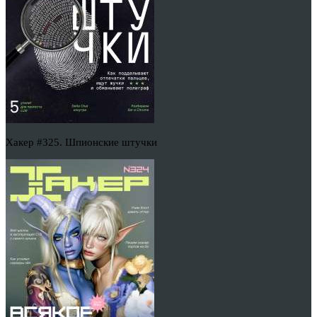
Хакер #325. Шпионские штучки