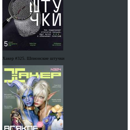
Хакер #325. Шпионские штучки