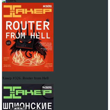
-50%
Хакер #326. Router from Hell