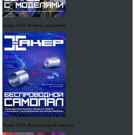
Хакер #324. Всякое с моделями
Хакер #323. Беспроводной самопал