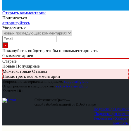
Открыть комментарии
Подписаться
авторизуйтесь
Уведомить о
Пожалуйста, войдите, чтобы прокомментировать
0
комментариев
Старые
Новые
Популярные
Межтекстовые Отзывы
Посмотреть все комментарии
Вопросы по материалам и подписке:
support@glc.ru
Отдел рекламы и спецпроектов:
yakovleva.a@glc.ru
Контент
18+
Сайт защищен Qrator —
самой забойной защитой от DDoS в мире
Подписка для физлиц
Подписка для юрлиц
Реклама на «Хакере»
Контакты