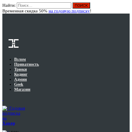
Найти:
Вход
Временная скидка 50%
на годовую подписку
!
Взлом
Приватность
Трюки
Кодинг
Админ
Geek
Магазин
Годовая
подписка
на
Хакер