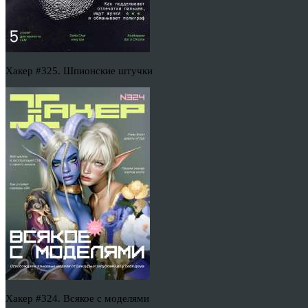
Хакер #325. Шпионские штучки
Хакер #324. Всякое с моделями