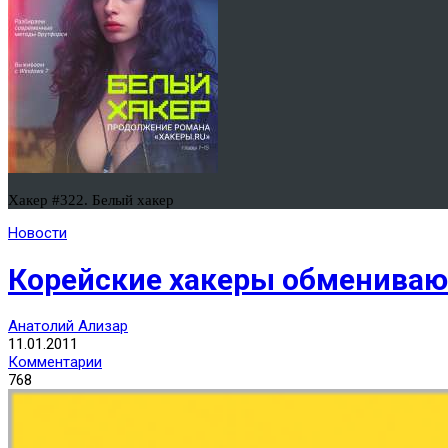
Хакер #322. Белый хакер
Новости
Корейские хакеры обмениваю
Анатолий Ализар
11.01.2011
Комментарии
768