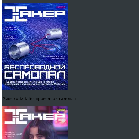
Хакер #323. Беспроводной самопал