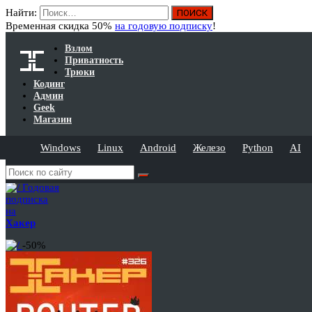
Найти:
Временная скидка 50%
на годовую подписку
!
Взлом
Приватность
Трюки
Кодинг
Админ
Geek
Магазин
Windows
Linux
Android
Железо
Python
AI
Годовая
подписка
на
Хакер
-50%