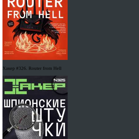
Хакер #326. Router from Hell