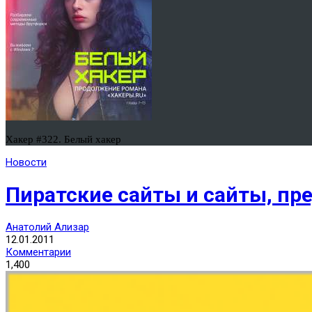
Хакер #322. Белый хакер
Новости
Пиратские сайты и сайты, п
Анатолий Ализар
12.01.2011
Комментарии
1,400