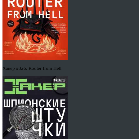
Хакер #326. Router from Hell