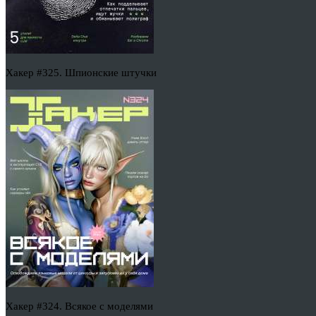
Хакер #325. Шпионские штучки
Хакер #324. Всякое с моделями