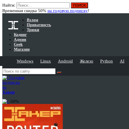
Найти:
Временная скидка 50%
на годовую подписку
!
Взлом
Приватность
Трюки
Кодинг
Админ
Geek
Магазин
Windows
Linux
Android
Железо
Python
AI
Годовая
подписка
на
Хакер
-50%