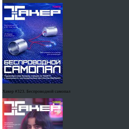
Хакер #323. Беспроводной самопал