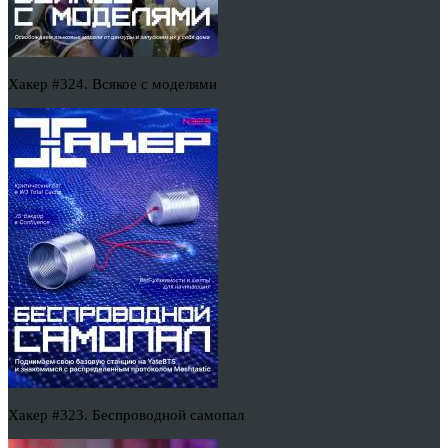
Хакер #324. Всякое с моделями
Хакер #323. Беспроводной самопал