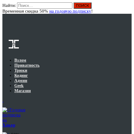
Найти:
Вход
Временная скидка 50%
на годовую подписку
!
Взлом
Приватность
Трюки
Кодинг
Админ
Geek
Магазин
Годовая
подписка
на
Хакер