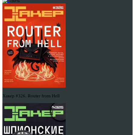
-50%
Хакер #326. Router from Hell