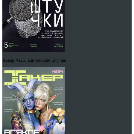
Хакер #325. Шпионские штучки