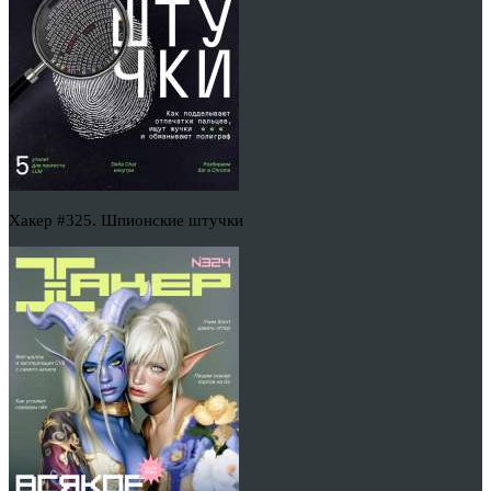
Хакер #325. Шпионские штучки