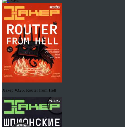
-50%
Хакер #326. Router from Hell