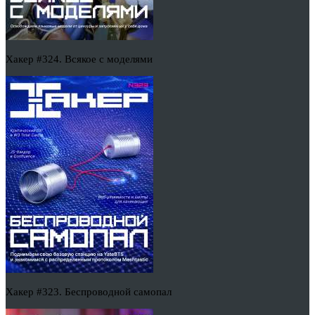
Хакер #324. Всякое с моделями
Хакер #323. Беспроводной самопал