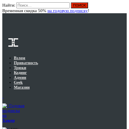
Найти:
Вход
Временная скидка 50%
на годовую подписку
!
Взлом
Приватность
Трюки
Кодинг
Админ
Geek
Магазин
Годовая
подписка
на
Хакер