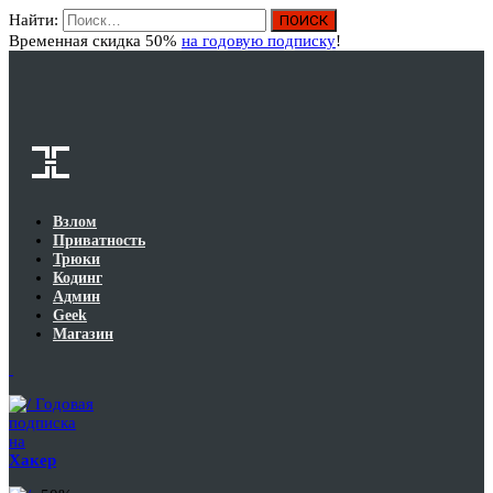
Найти:
Вход
Временная скидка 50%
на годовую подписку
!
Взлом
Приватность
Трюки
Кодинг
Админ
Geek
Магазин
Годовая
подписка
на
Хакер