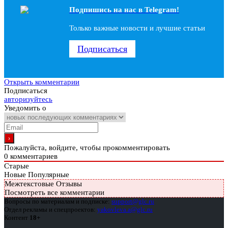
Подпишись на наc в Telegram!
Только важные новости и лучшие статьи
Подписаться
Открыть комментарии
Подписаться
авторизуйтесь
Уведомить о
Пожалуйста, войдите, чтобы прокомментировать
0
комментариев
Старые
Новые
Популярные
Межтекстовые Отзывы
Посмотреть все комментарии
Вопросы по материалам и подписке:
support@glc.ru
Отдел рекламы и спецпроектов:
yakovleva.a@glc.ru
Контент
18+