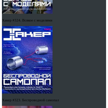
Хакер #324. Всякое с моделями
Хакер #323. Беспроводной самопал