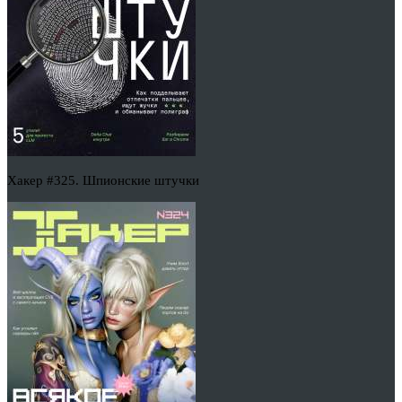
Хакер #325. Шпионские штучки