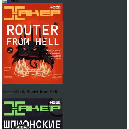
-50%
Хакер #326. Router from Hell