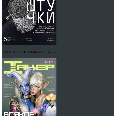
Хакер #325. Шпионские штучки