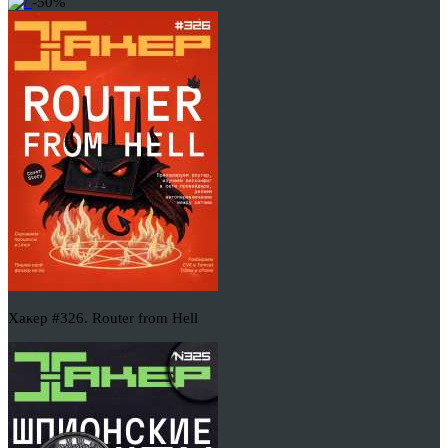
-50%
Хакер #326. Router from Hell