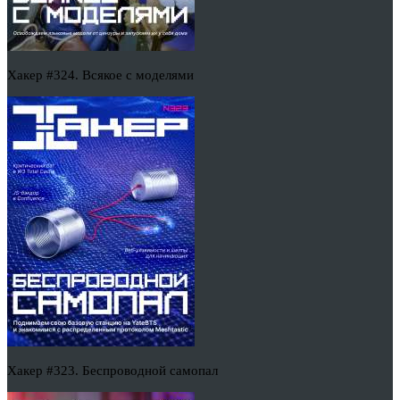
Хакер #324. Всякое с моделями
Хакер #323. Беспроводной самопал