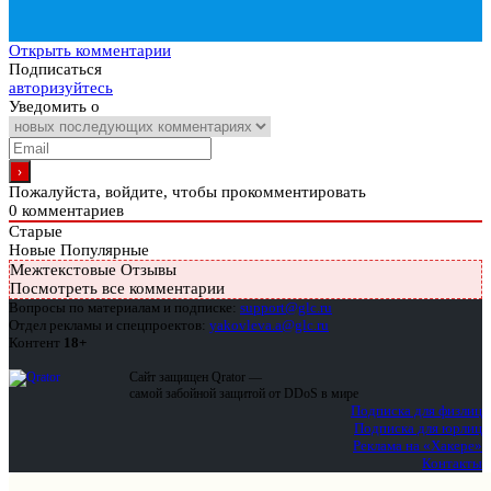
Открыть комментарии
Подписаться
авторизуйтесь
Уведомить о
Пожалуйста, войдите, чтобы прокомментировать
0
комментариев
Старые
Новые
Популярные
Межтекстовые Отзывы
Посмотреть все комментарии
Вопросы по материалам и подписке:
support@glc.ru
Отдел рекламы и спецпроектов:
yakovleva.a@glc.ru
Контент
18+
Сайт защищен Qrator —
самой забойной защитой от DDoS в мире
Подписка для физлиц
Подписка для юрлиц
Реклама на «Хакере»
Контакты