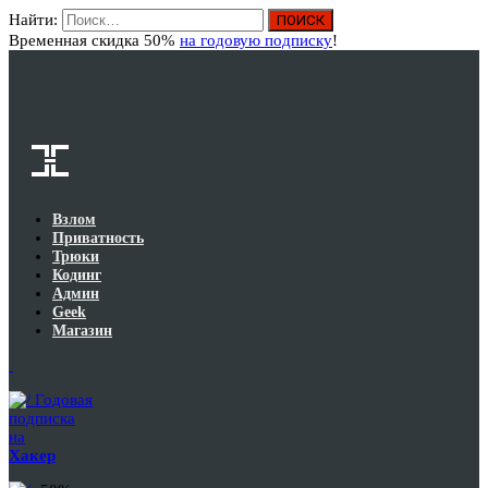
Найти:
Вход
Временная скидка 50%
на годовую подписку
!
Взлом
Приватность
Трюки
Кодинг
Админ
Geek
Магазин
Годовая
подписка
на
Хакер