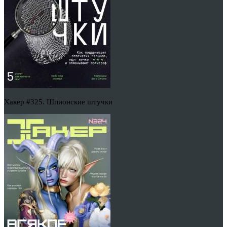
Хакер #325. Шпионские штучки