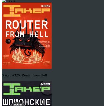
-50%
Хакер #326. Router from Hell