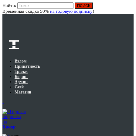
Найти:
Вход
Временная скидка 50%
на годовую подписку
!
Взлом
Приватность
Трюки
Кодинг
Админ
Geek
Магазин
Годовая
подписка
на
Хакер