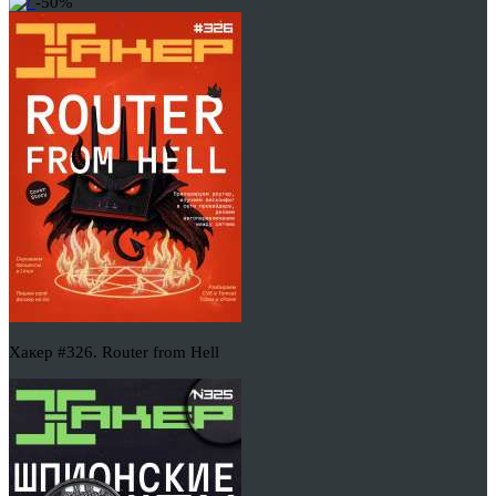
-50%
Хакер #326. Router from Hell