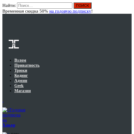
Найти:
Вход
Временная скидка 50%
на годовую подписку
!
Взлом
Приватность
Трюки
Кодинг
Админ
Geek
Магазин
Годовая
подписка
на
Хакер