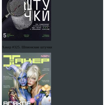
Хакер #325. Шпионские штучки