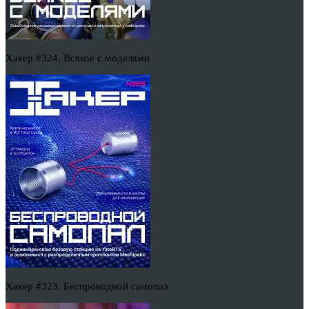
Хакер #324. Всякое с моделями
Хакер #323. Беспроводной самопал