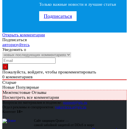
Только важные новости и лучшие статьи
Подписаться
Открыть комментарии
Подписаться
авторизуйтесь
Уведомить о
Пожалуйста, войдите, чтобы прокомментировать
0
комментариев
Старые
Новые
Популярные
Межтекстовые Отзывы
Посмотреть все комментарии
Вопросы по материалам и подписке:
support@glc.ru
Отдел рекламы и спецпроектов:
yakovleva.a@glc.ru
Контент
18+
Сайт защищен Qrator —
самой забойной защитой от DDoS в мире