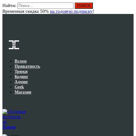
Найти:
Вход
Временная скидка 50%
на годовую подписку
!
Взлом
Приватность
Трюки
Кодинг
Админ
Geek
Магазин
Годовая
подписка
на
Хакер