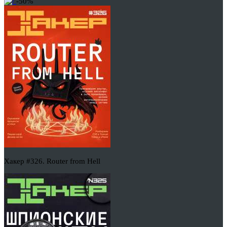
-50%
Хакер #326. Router from Hell