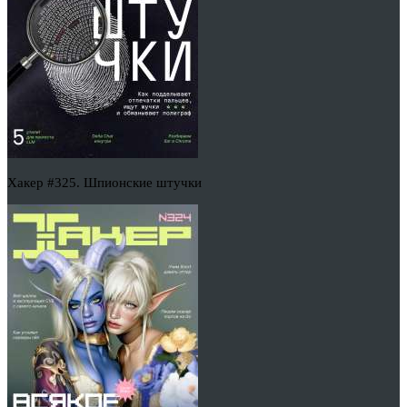
Хакер #325. Шпионские штучки