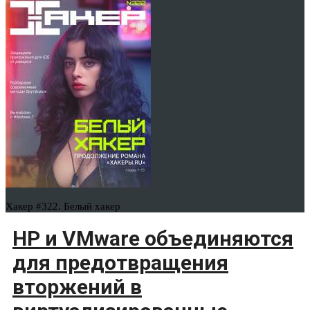
Хакер #322. Белый хакер
HP и VMware объединяются
для предотвращения
вторжений в