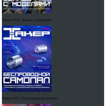
Хакер #324. Всякое с моделями
Хакер #323. Беспроводной самопал