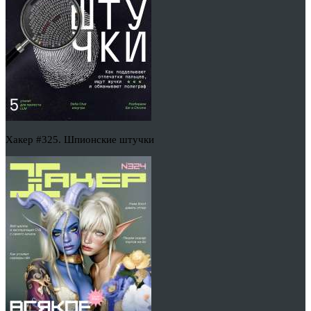
Хакер #325. Шпионские штучки