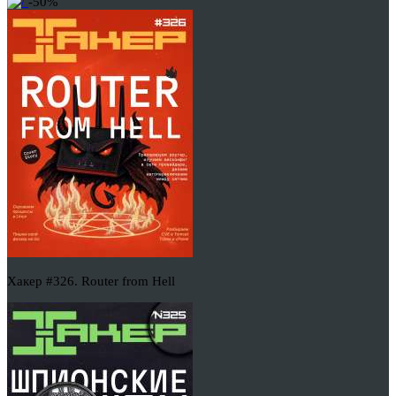
-50%
Хакер #326. Router from Hell