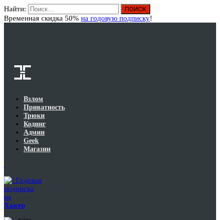
Найти:
Вход
Временная скидка 50%
на годовую подписку
!
Взлом
Приватность
Трюки
Кодинг
Админ
Geek
Магазин
Годовая
подписка
на
Хакер