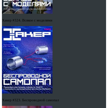
Хакер #324. Всякое с моделями
Хакер #323. Беспроводной самопал