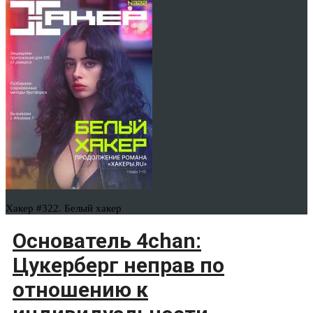
Хакер #322. Белый хакер
Основатель 4chan:
Цукерберг неправ по
отношению к