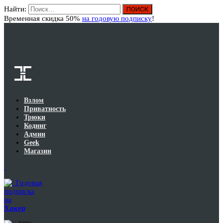
Найти:
Вход
Временная скидка 50%
на годовую подписку
!
Взлом
Приватность
Трюки
Кодинг
Админ
Geek
Магазин
Годовая
подписка
на
Хакер