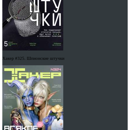
Хакер #325. Шпионские штучки