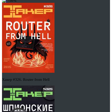
-50%
Хакер #326. Router from Hell