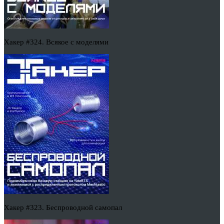
Хакер #324. Всякое с моделями
Хакер #323. Беспроводной самопал