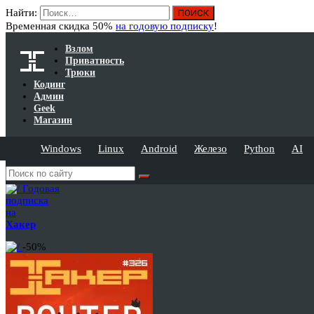
Найти:
Временная скидка 50%
на годовую подписку
!
Взлом
Приватность
Трюки
Кодинг
Админ
Geek
Магазин
Windows
Linux
Android
Железо
Python
AI
Годовая
подписка
на
Хакер
-50%