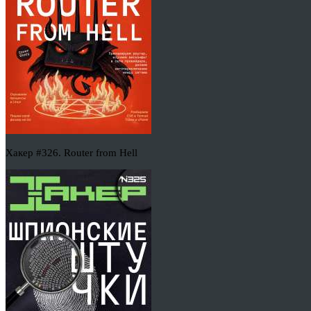
Хакер #326. Router from Hell