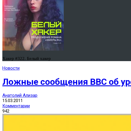
Хакер #322. Белый хакер
Новости
Ложные сообщения BBC об ур
Анатолий Ализар
15.03.2011
Комментарии
942