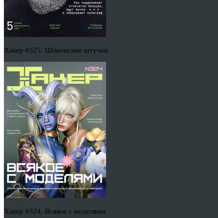
Хакер #325. Шпионские штучки
Хакер #324. Всякое с моделями