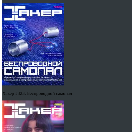
Хакер #323. Беспроводной самопал