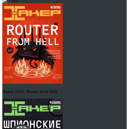
-50%
Хакер #326. Router from Hell