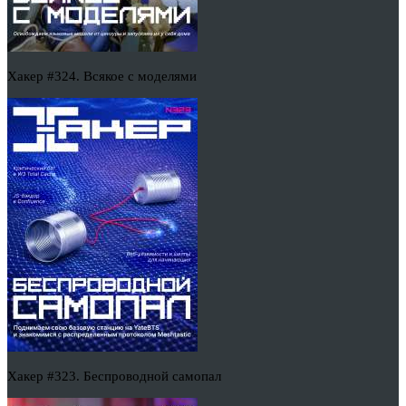
Хакер #324. Всякое с моделями
Хакер #323. Беспроводной самопал