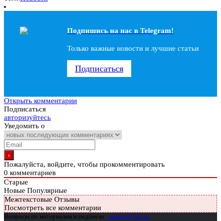
Подпишись на наc в Telegram!
Только важные новости и лучшие статьи
Подписаться
Открыть комментарии
Подписаться
авторизуйтесь
Уведомить о
Пожалуйста, войдите, чтобы прокомментировать
0
комментариев
Старые
Новые
Популярные
Межтекстовые Отзывы
Посмотреть все комментарии
Вопросы по материалам и подписке:
support@glc.ru