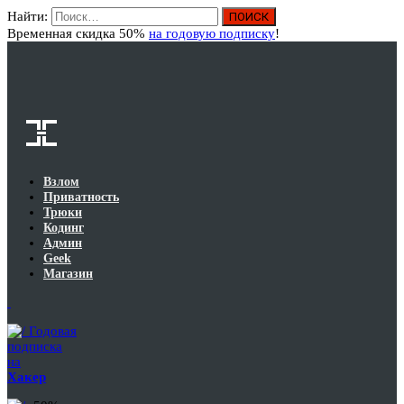
Найти:
Вход
Временная скидка 50%
на годовую подписку
!
Взлом
Приватность
Трюки
Кодинг
Админ
Geek
Магазин
Годовая
подписка
на
Хакер