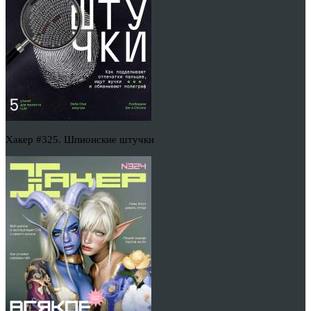
Хакер #325. Шпионские штучки