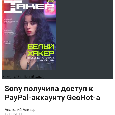
Хакер #322. Белый хакер
Sony получила доступ к
PayPal-аккаунту GeoHot-а
Анатолий Ализар
17.03.2011