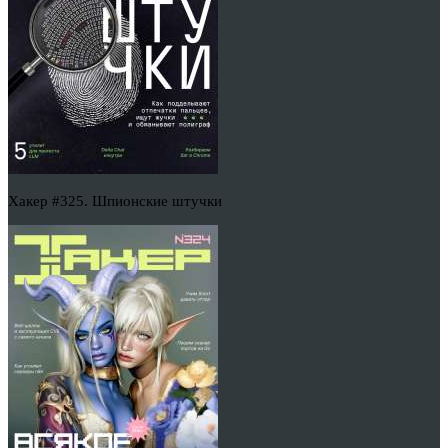
Хакер #325. Шпионские штучки