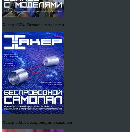
Хакер #324. Всякое с моделями
Хакер #323. Беспроводной самопал