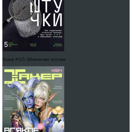
Хакер #325. Шпионские штучки