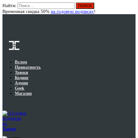
Найти:
Вход
Временная скидка 50%
на годовую подписку
!
Взлом
Приватность
Трюки
Кодинг
Админ
Geek
Магазин
Годовая
подписка
на
Хакер