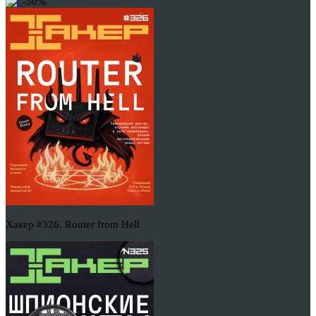
-50%
Хакер #326. Router from Hell