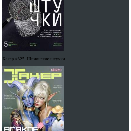
Хакер #325. Шпионские штучки