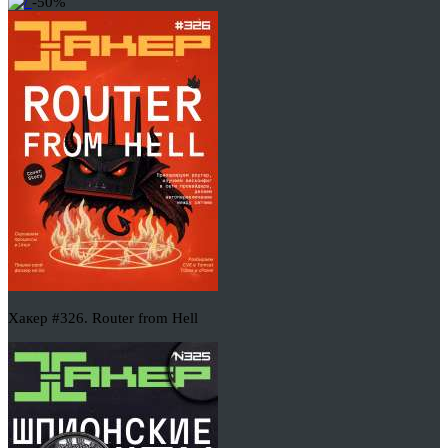
-50%
Хакер #326. Router from Hell