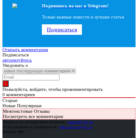
Подпишись на наc в Telegram!
Только важные новости и лучшие статьи
Подписаться
Открыть комментарии
Подписаться
авторизуйтесь
Уведомить о
Пожалуйста, войдите, чтобы прокомментировать
0
комментариев
Старые
Новые
Популярные
Межтекстовые Отзывы
Посмотреть все комментарии
Вопросы по материалам и подписке:
support@glc.ru
Отдел рекламы и спецпроектов:
yakovleva.a@glc.ru
Контент
18+