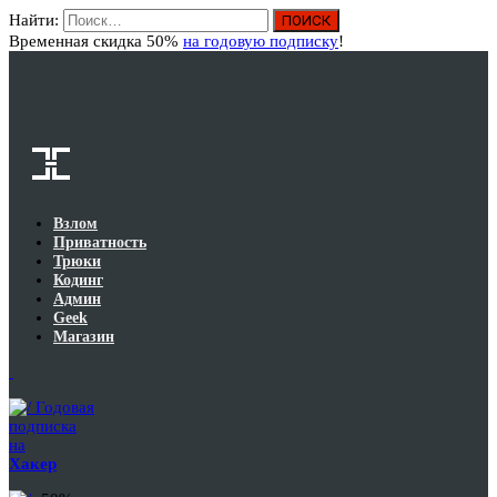
Найти:
Вход
Временная скидка 50%
на годовую подписку
!
Взлом
Приватность
Трюки
Кодинг
Админ
Geek
Магазин
Годовая
подписка
на
Хакер