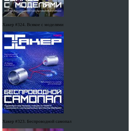
Хакер #324. Всякое с моделями
Хакер #323. Беспроводной самопал