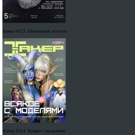
Хакер #325. Шпионские штучки
Хакер #324. Всякое с моделями