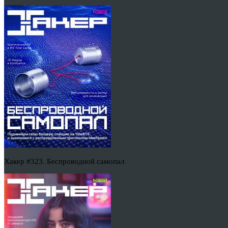
Хакер #323. Беспроводной самопал