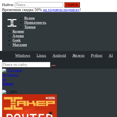
Найти:
Временная скидка 50%
на годовую подписку
!
Взлом
Приватность
Трюки
Кодинг
Админ
Geek
Магазин
Windows
Linux
Android
Железо
Python
AI
Годовая
подписка
на
Хакер
-50%