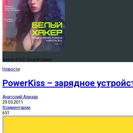
Хакер #322. Белый хакер
Новости
PowerKiss – зарядное устройс
Анатолий Ализар
29.03.2011
Комментарии
651