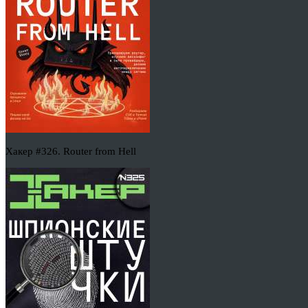
Хакер #326. Router from Hell