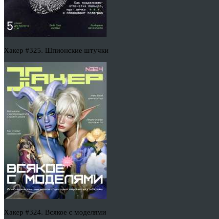
Хакер #325. Шпионские штучки
Хакер #324. Всякое с моделями