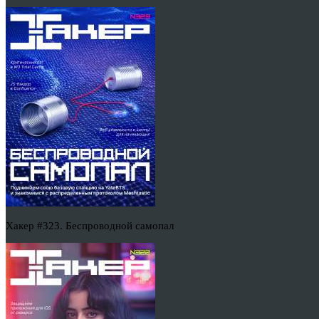
Хакер #323. Беспроводной самопал