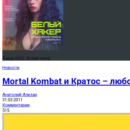
Хакер #322. Белый хакер
Новости
Mortal Kombat и Кратос – люб
Анатолий Ализар
31.03.2011
Комментарии
515