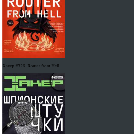
Хакер #326. Router from Hell