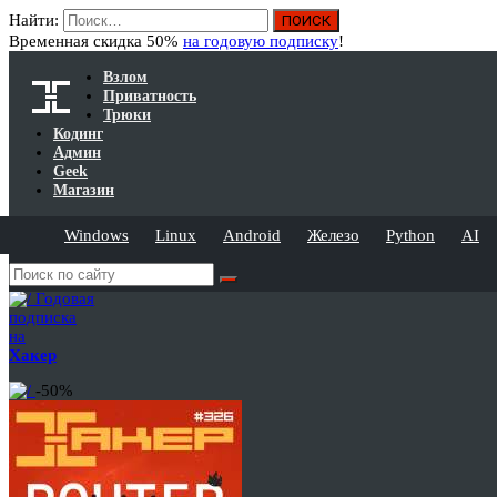
Найти:
Временная скидка 50%
на годовую подписку
!
Взлом
Приватность
Трюки
Кодинг
Админ
Geek
Магазин
Windows
Linux
Android
Железо
Python
AI
Годовая
подписка
на
Хакер
-50%