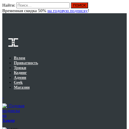
Найти:
Вход
Временная скидка 50%
на годовую подписку
!
Взлом
Приватность
Трюки
Кодинг
Админ
Geek
Магазин
Годовая
подписка
на
Хакер