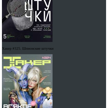
Хакер #325. Шпионские штучки