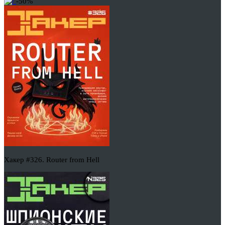
-50%
Хакер #326. Router from Hell