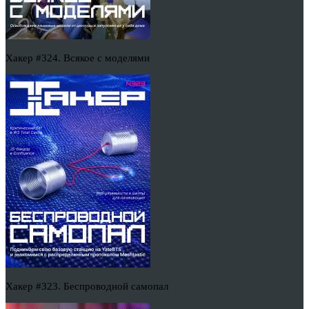
Хакер #324. Всякое с моделями
Хакер #323. Беспроводной самопал