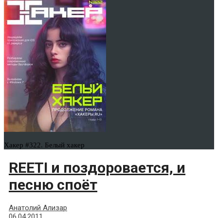
Хакер #322. Белый хакер
REETI и поздоровается, и
песню споёт
Анатолий Ализар
06.04.2011