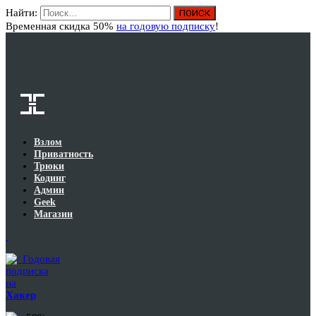
Найти:
Вход
Временная скидка 50%
на годовую подписку
!
Взлом
Приватность
Трюки
Кодинг
Админ
Geek
Магазин
Годовая
подписка
на
Хакер