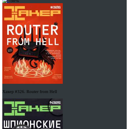
-50%
Хакер #326. Router from Hell