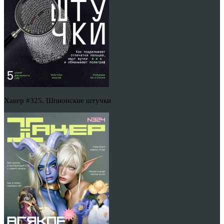
Хакер #325. Шпионские штучки