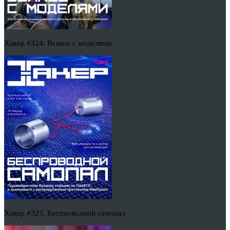
Хакер #324. Всякое с моделями
Хакер #323. Беспроводной самопал