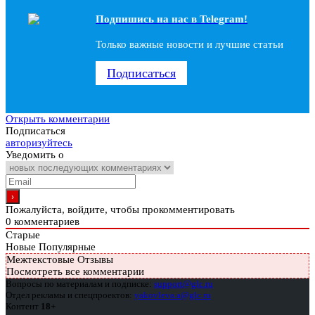
Подпишись на наc в Telegram!
Только важные новости и лучшие статьи
Подписаться
Открыть комментарии
Подписаться
авторизуйтесь
Уведомить о
Пожалуйста, войдите, чтобы прокомментировать
0
комментариев
Старые
Новые
Популярные
Межтекстовые Отзывы
Посмотреть все комментарии
Вопросы по материалам и подписке:
support@glc.ru
Отдел рекламы и спецпроектов:
yakovleva.a@glc.ru
Контент
18+