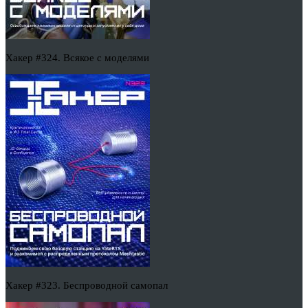
Хакер #324. Всякое с моделями
Хакер #323. Беспроводной самопал