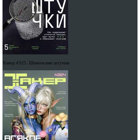
Хакер #325. Шпионские штучки