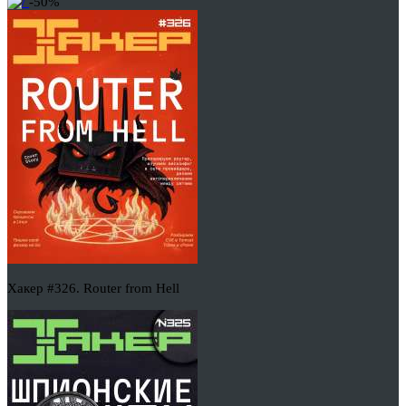
-50%
Хакер #326. Router from Hell