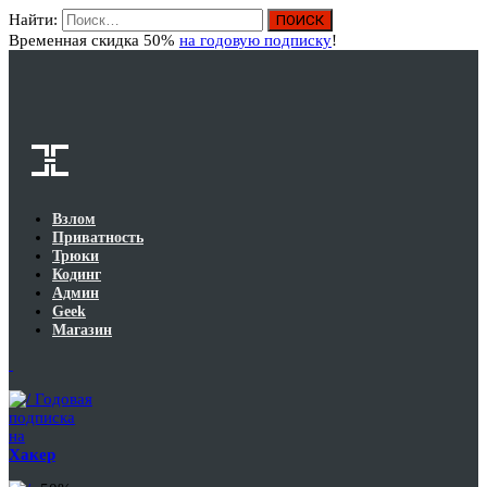
Найти:
Вход
Временная скидка 50%
на годовую подписку
!
Взлом
Приватность
Трюки
Кодинг
Админ
Geek
Магазин
Годовая
подписка
на
Хакер