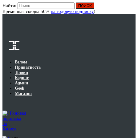
Найти:
Вход
Временная скидка 50%
на годовую подписку
!
Взлом
Приватность
Трюки
Кодинг
Админ
Geek
Магазин
Годовая
подписка
на
Хакер