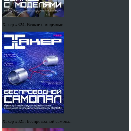
Хакер #324. Всякое с моделями
Хакер #323. Беспроводной самопал