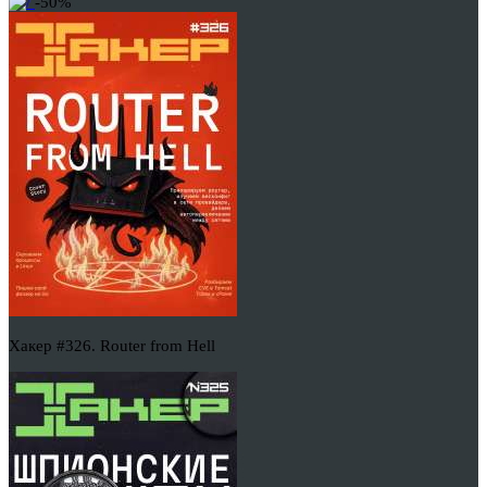
-50%
Хакер #326. Router from Hell