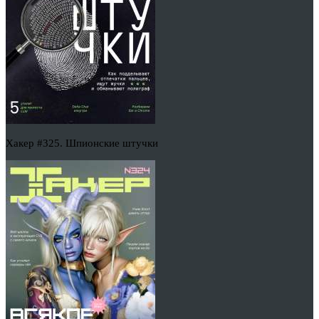
Хакер #325. Шпионские штучки