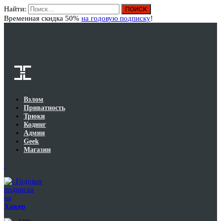
Найти:
Вход
Временная скидка 50%
на годовую подписку
!
Взлом
Приватность
Трюки
Кодинг
Админ
Geek
Магазин
Годовая
подписка
на
Хакер