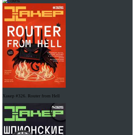
-50%
Хакер #326. Router from Hell