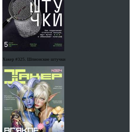
Хакер #325. Шпионские штучки