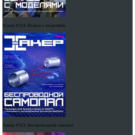
Хакер #324. Всякое с моделями
Хакер #323. Беспроводной самопал