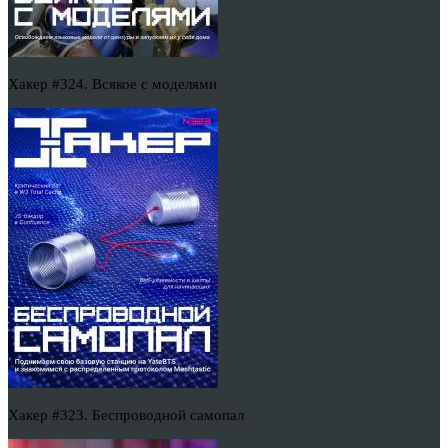
Хакер #324. Всякое с моделями
Хакер #323. Беспроводной самопал