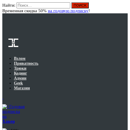
Найти:
Вход
Временная скидка 50%
на годовую подписку
!
Взлом
Приватность
Трюки
Кодинг
Админ
Geek
Магазин
Годовая
подписка
на
Хакер