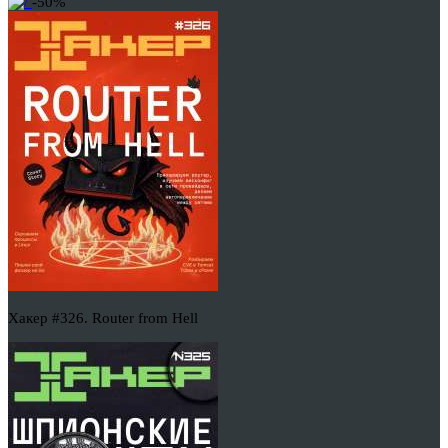
-50%
Хакер #326. Router from Hell