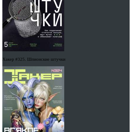
Хакер #325. Шпионские штучки