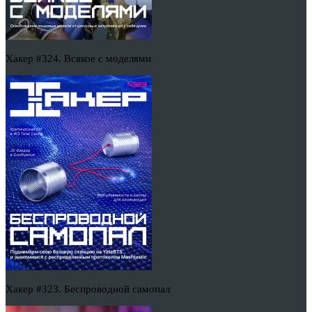
Хакер #324. Всякое с моделями
Хакер #323. Беспроводной самопал