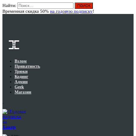
Найти:
Вход
Временная скидка 50%
на годовую подписку
!
Взлом
Приватность
Трюки
Кодинг
Админ
Geek
Магазин
Годовая
подписка
на
Хакер