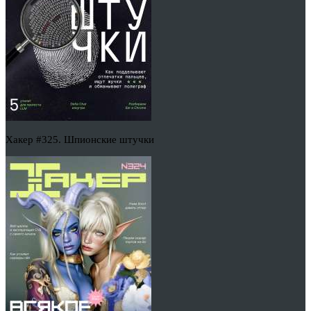
Хакер #325. Шпионские штучки