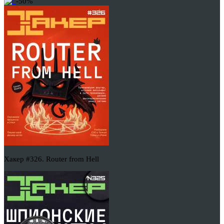
-50%
Хакер #326. Router from Hell