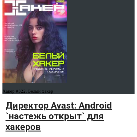
Хакер #322. Белый хакер
Директор Avast: Android
`настежь открыт` для
хакеров