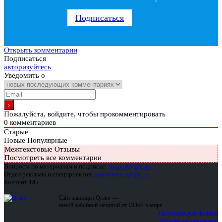
Подписаться
Открыть комментарии
Подписаться
авторизуйтесь
Уведомить о
Пожалуйста, войдите, чтобы прокомментировать
0
комментариев
Старые
Новые
Популярные
Межтекстовые Отзывы
Посмотреть все комментарии
Вопросы по материалам и подписке:
support@glc.ru
Отдел рекламы и спецпроектов:
yakovleva.a@glc.ru
Контент
18+
Сайт защищен Qrator —
самой забойной защитой от DDoS в мире
Подписка для физлиц
Подписка для юрлиц