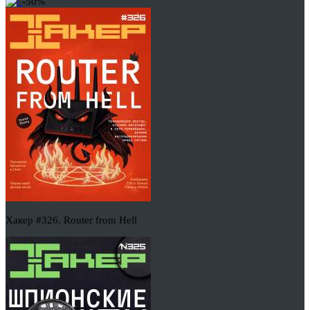
-50%
Хакер #326. Router from Hell