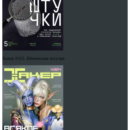
Хакер #325. Шпионские штучки