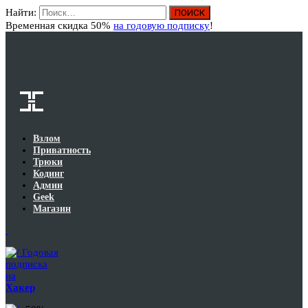
Найти:
Вход
Временная скидка 50%
на годовую подписку
!
Взлом
Приватность
Трюки
Кодинг
Админ
Geek
Магазин
Годовая
подписка
на
Хакер