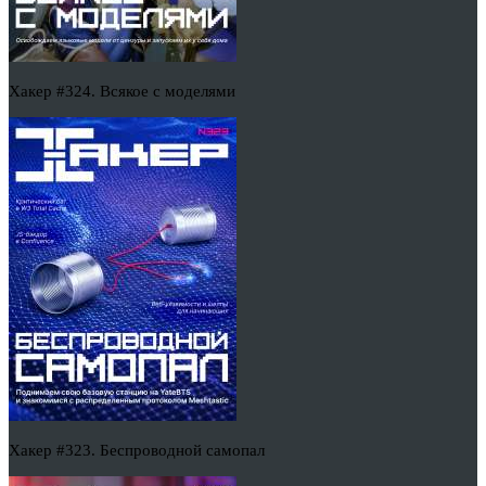
Хакер #324. Всякое с моделями
Хакер #323. Беспроводной самопал