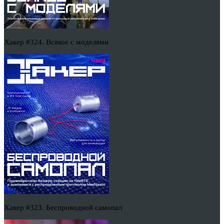
Хакер #324. Всякое с моделями
Хакер #323. Беспроводной самопал