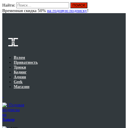
Найти:
Вход
Временная скидка 50%
на годовую подписку
!
Взлом
Приватность
Трюки
Кодинг
Админ
Geek
Магазин
Годовая
подписка
на
Хакер