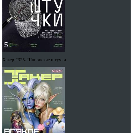
Хакер #325. Шпионские штучки