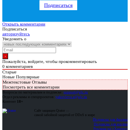
Подписаться
Открыть комментарии
Подписаться
авторизуйтесь
Уведомить о
Пожалуйста, войдите, чтобы прокомментировать
0
комментариев
Старые
Новые
Популярные
Межтекстовые Отзывы
Посмотреть все комментарии
Вопросы по материалам и подписке:
support@glc.ru
Отдел рекламы и спецпроектов:
yakovleva.a@glc.ru
Контент
18+
Сайт защищен Qrator —
самой забойной защитой от DDoS в мире
Подписка для физлиц
Подписка для юрлиц
Реклама на «Хакере»