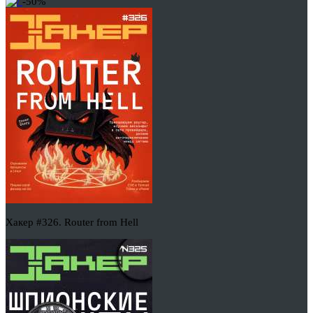
-50%
Хакер #326. Router from Hell