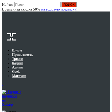
Найти:
Вход
Временная скидка 50%
на годовую подписку
!
Взлом
Приватность
Трюки
Кодинг
Админ
Geek
Магазин
Годовая
подписка
на
Хакер