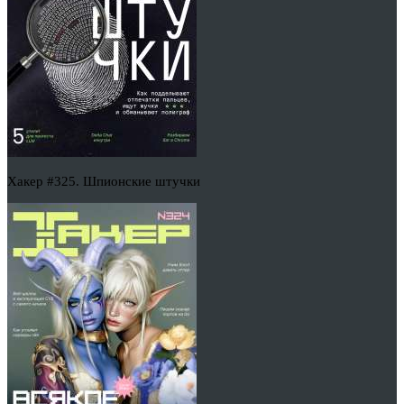
Хакер #325. Шпионские штучки