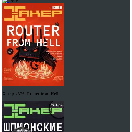
-50%
Хакер #326. Router from Hell