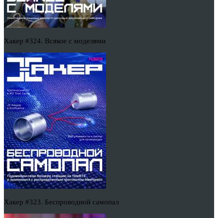
Хакер #324. Всякое с моделями
Хакер #323. Беспроводной самопал