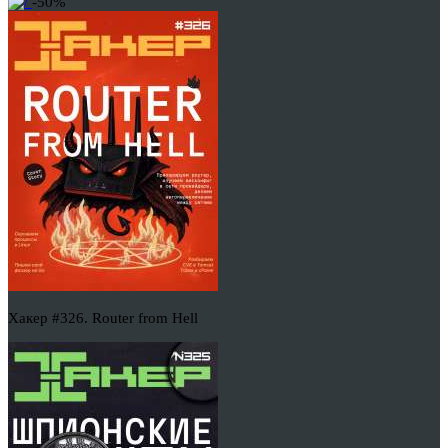
-50%
Хакер #326. Router from Hell