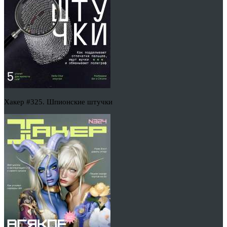
Хакер #325. Шпионские штучки