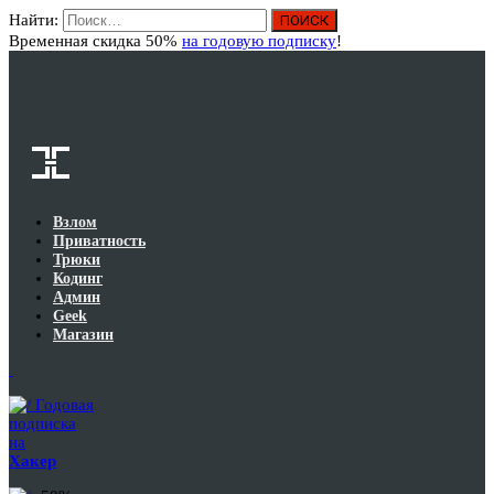
Найти:
Вход
Временная скидка 50%
на годовую подписку
!
Взлом
Приватность
Трюки
Кодинг
Админ
Geek
Магазин
Годовая
подписка
на
Хакер