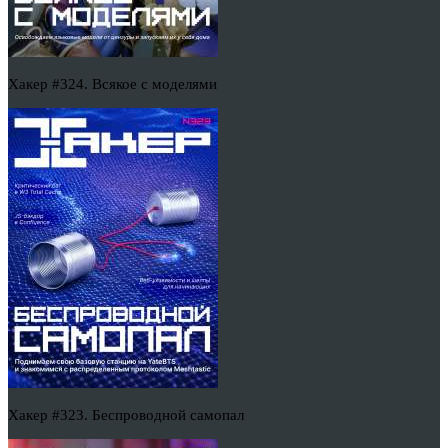
Хакер #324. Всякое с моделями
Хакер #323. Беспроводной самопал