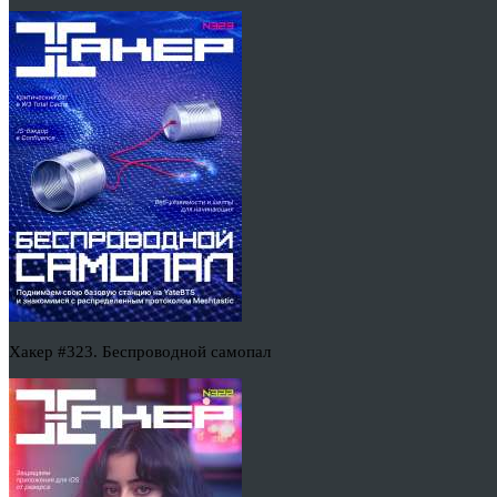
Хакер #323. Беспроводной самопал