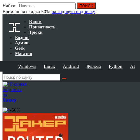
Найти:
Временная скидка 50%
на годовую подписку
!
Взлом
Приватность
Трюки
Кодинг
Админ
Geek
Магазин
Windows
Linux
Android
Железо
Python
AI
Годовая
подписка
на
Хакер
-50%