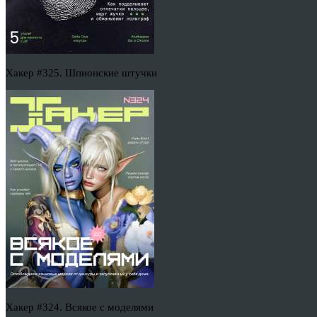
Хакер #325. Шпионские штучки
Хакер #324. Всякое с моделями