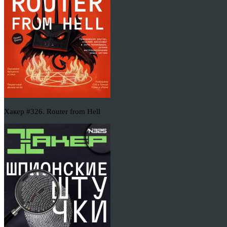
Хакер #326. Router from Hell