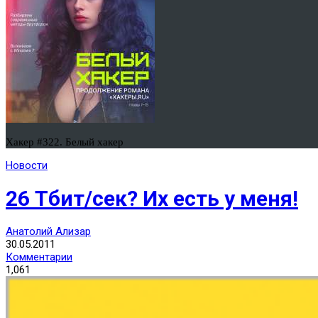
Хакер #322. Белый хакер
Новости
26 Тбит/сек? Их есть у меня!
Анатолий Ализар
30.05.2011
Комментарии
1,061