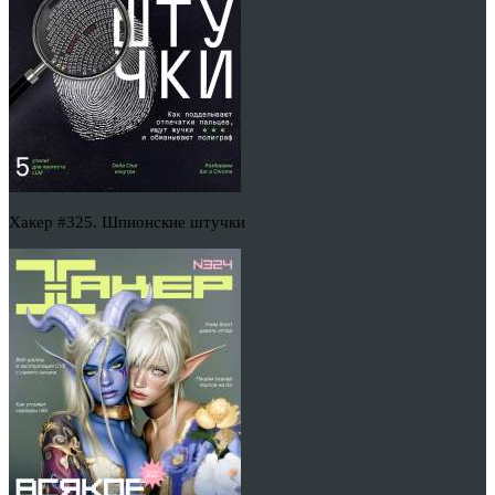
Хакер #325. Шпионские штучки