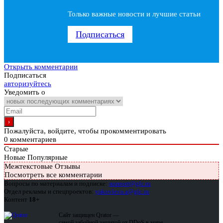
Только важные новости и лучшие статьи
Подписаться
Открыть комментарии
Подписаться
авторизуйтесь
Уведомить о
Пожалуйста, войдите, чтобы прокомментировать
0
комментариев
Старые
Новые
Популярные
Межтекстовые Отзывы
Посмотреть все комментарии
Вопросы по материалам и подписке:
support@glc.ru
Отдел рекламы и спецпроектов:
yakovleva.a@glc.ru
Контент
18+
Сайт защищен Qrator —
самой забойной защитой от DDoS в мире