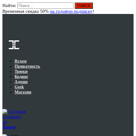
Найти:
Вход
Временная скидка 50%
на годовую подписку
!
Взлом
Приватность
Трюки
Кодинг
Админ
Geek
Магазин
Годовая
подписка
на
Хакер