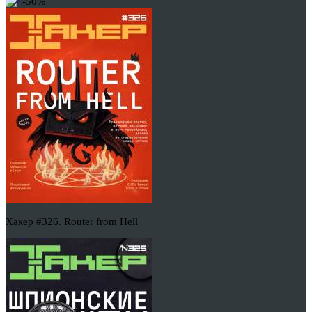
-50%
Хакер #326. Router from Hell