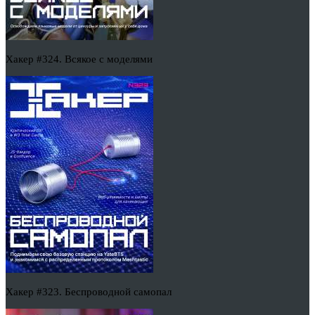
Хакер #324. Всякое с моделями
Хакер #323. Беспроводной самопал