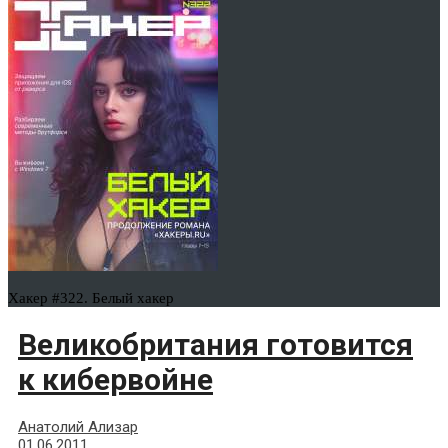
Хакер #322. Белый хакер
Великобритания готовится
к кибервойне
Анатолий Ализар
01.06.2011