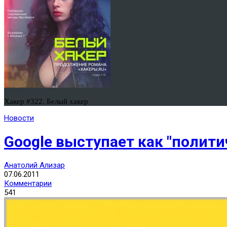
Хакер #322. Белый хакер
Новости
Google выступает как "полити
Анатолий Ализар
07.06.2011
Комментарии
541