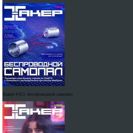
Хакер #323. Беспроводной самопал