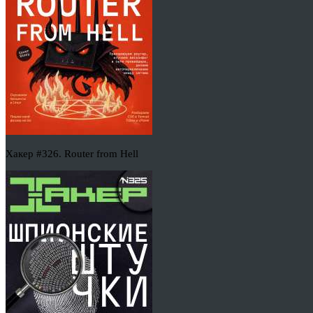
Хакер #326. Router from Hell