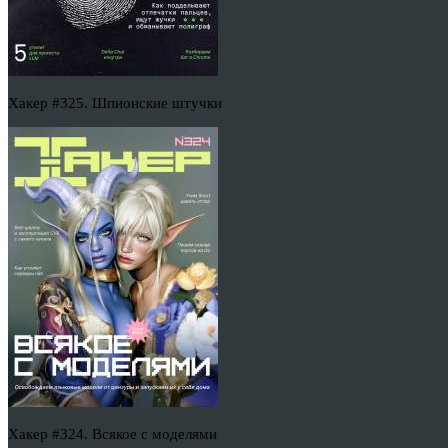
Хакер #325. Шпионские штучки
Хакер #324. Всякое с моделями