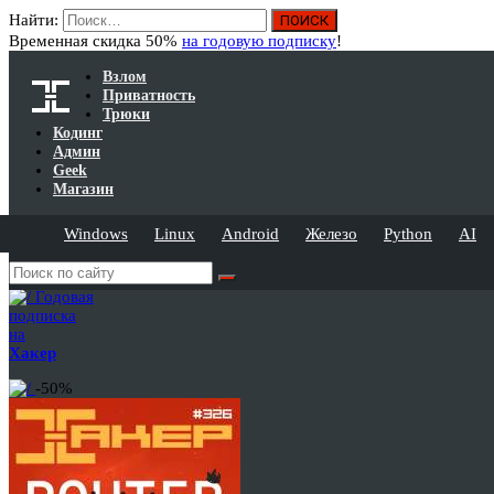
Найти:
Временная скидка 50%
на годовую подписку
!
Взлом
Приватность
Трюки
Кодинг
Админ
Geek
Магазин
Windows
Linux
Android
Железо
Python
AI
Годовая
подписка
на
Хакер
-50%