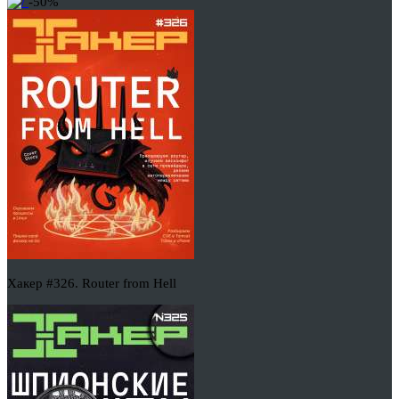
-50%
Хакер #326. Router from Hell