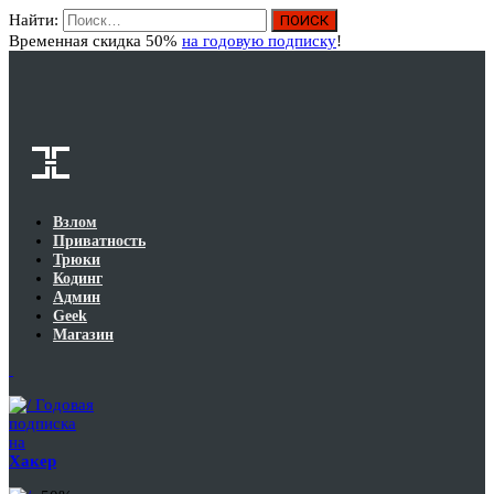
Найти:
Вход
Временная скидка 50%
на годовую подписку
!
Взлом
Приватность
Трюки
Кодинг
Админ
Geek
Магазин
Годовая
подписка
на
Хакер