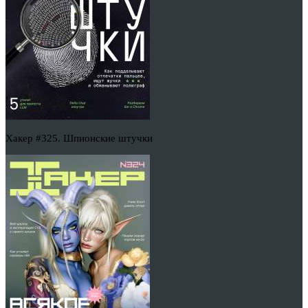
Хакер #325. Шпионские штучки