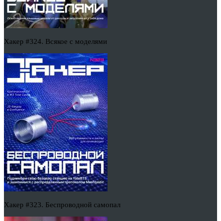
Хакер #324. Всякое с моделями
Хакер #323. Беспроводной самопал