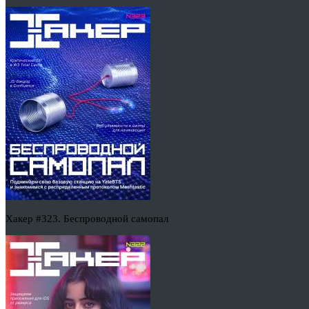
Хакер #323. Беспроводной самопал