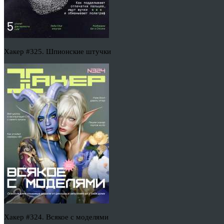
Хакер #325. Шпионские штучки
Хакер #324. Всякое с моделями