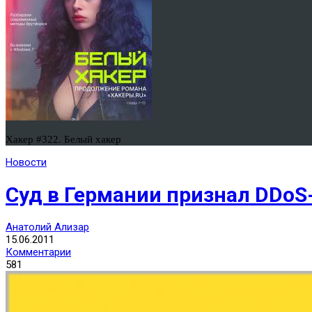
Хакер #322. Белый хакер
Новости
Суд в Германии признал DDo
Анатолий Ализар
15.06.2011
Комментарии
581