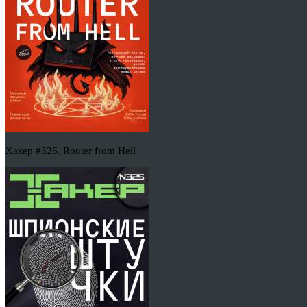
Хакер #326. Router from Hell