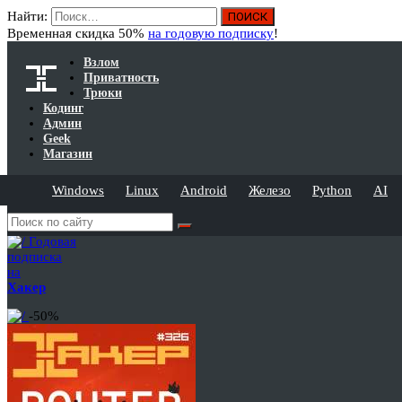
Найти:
Временная скидка 50%
на годовую подписку
!
Взлом
Приватность
Трюки
Кодинг
Админ
Geek
Магазин
Windows
Linux
Android
Железо
Python
AI
Годовая
подписка
на
Хакер
-50%