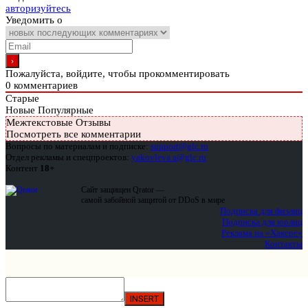
авторизуйтесь
Уведомить о
Пожалуйста, войдите, чтобы прокомментировать
0
комментариев
Старые
Новые
Популярные
Межтекстовые Отзывы
Посмотреть все комментарии
Вопросы по материалам и подписке:
support@glc.ru
Отдел рекламы и спецпроектов:
yakovleva.a@glc.ru
Контент
18+
Сайт защищен Qrator —
самой забойной защитой от DDoS в мире
Подписка для физлиц
Подписка для юрлиц
Реклама на «Хакере»
Контакты
INSERT