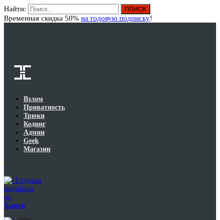
Найти:
Вход
Временная скидка 50%
на годовую подписку
!
Взлом
Приватность
Трюки
Кодинг
Админ
Geek
Магазин
Годовая
подписка
на
Хакер