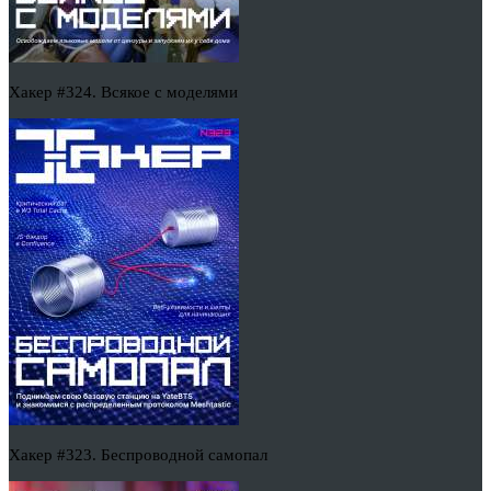
Хакер #324. Всякое с моделями
Хакер #323. Беспроводной самопал