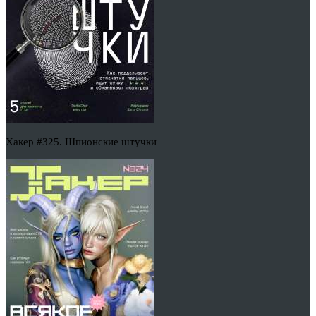
Хакер #325. Шпионские штучки