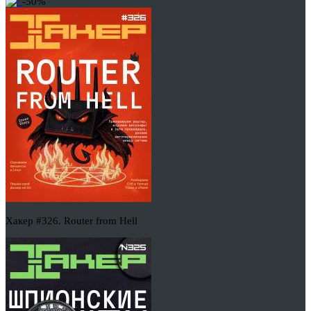
-50%
Хакер #326. Router from Hell