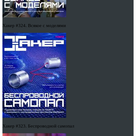
Хакер #324. Всякое с моделями
Хакер #323. Беспроводной самопал