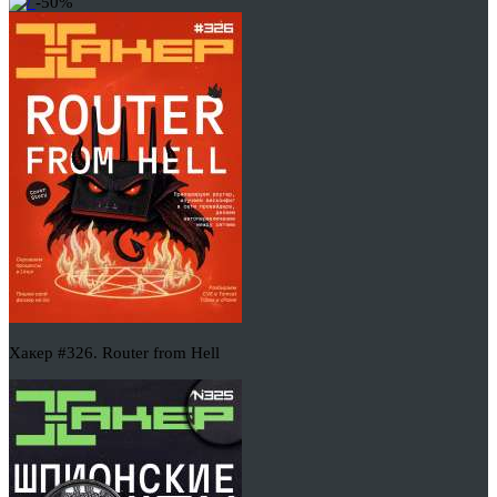
-50%
Хакер #326. Router from Hell