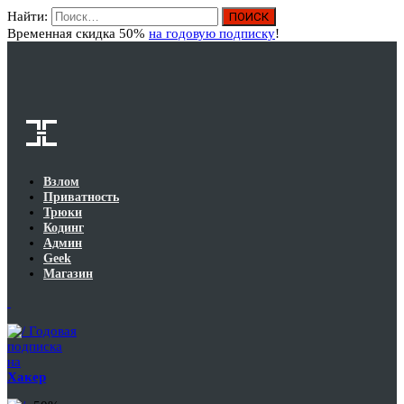
Найти:
Вход
Временная скидка 50%
на годовую подписку
!
Взлом
Приватность
Трюки
Кодинг
Админ
Geek
Магазин
Годовая
подписка
на
Хакер