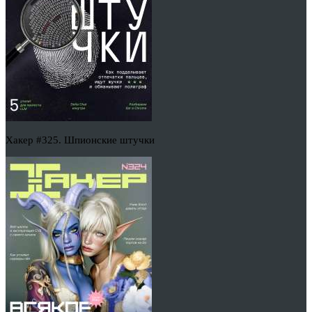
Хакер #325. Шпионские штучки