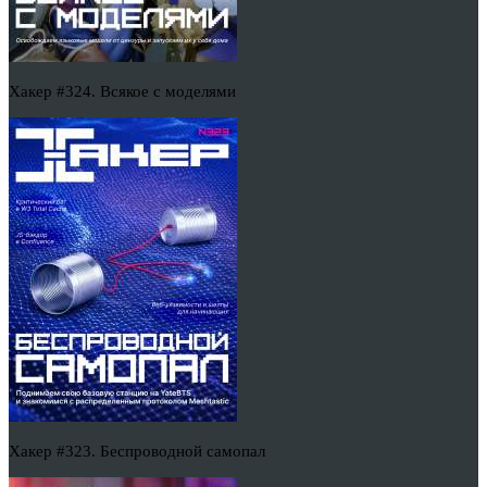
Хакер #324. Всякое с моделями
Хакер #323. Беспроводной самопал