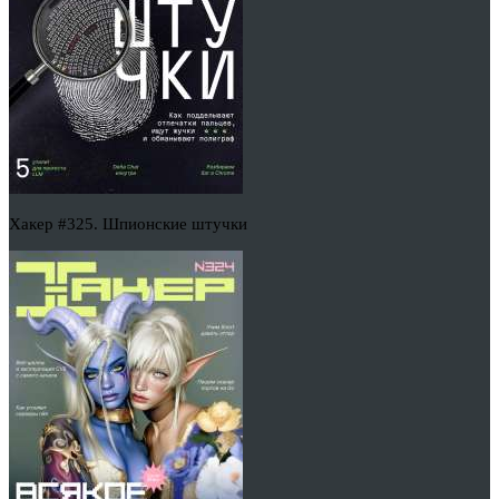
Хакер #325. Шпионские штучки