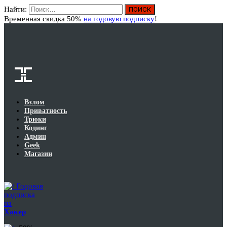
Найти:
Вход
Временная скидка 50%
на годовую подписку
!
Взлом
Приватность
Трюки
Кодинг
Админ
Geek
Магазин
Годовая
подписка
на
Хакер