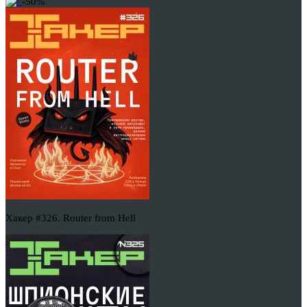
-50%
Хакер #326. Router from Hell