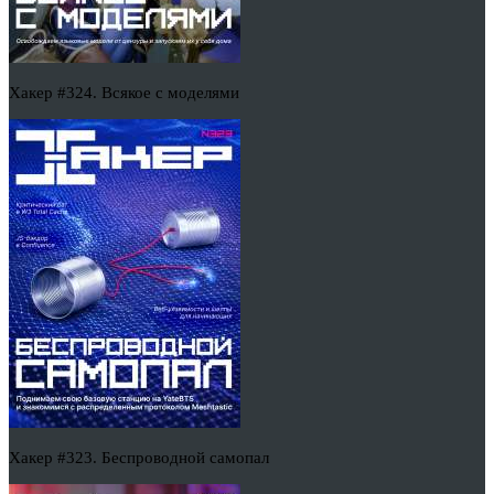
Хакер #324. Всякое с моделями
Хакер #323. Беспроводной самопал