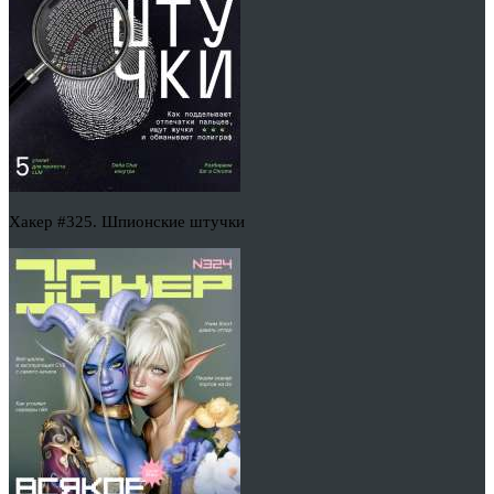
Хакер #325. Шпионские штучки