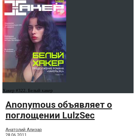
Хакер #322. Белый хакер
Anonymous объявляет о
поглощении LulzSec
Анатолий Ализар
28.06.2011