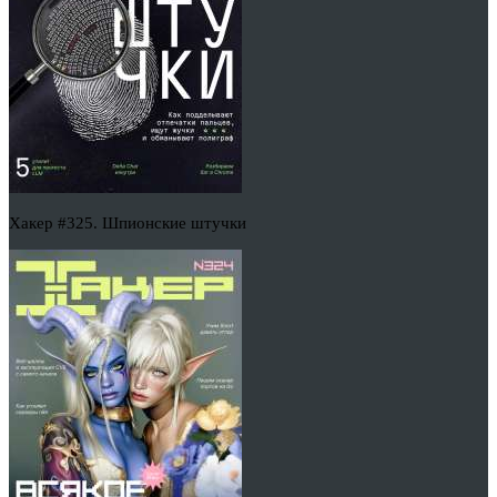
Хакер #325. Шпионские штучки