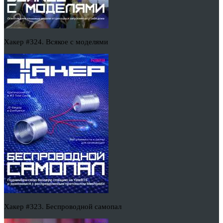
Хакер #324. Всякое с моделями
Хакер #323. Беспроводной самопал