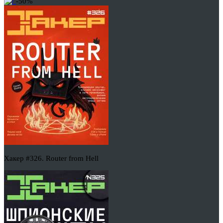
-50%
Хакер #326. Router from Hell