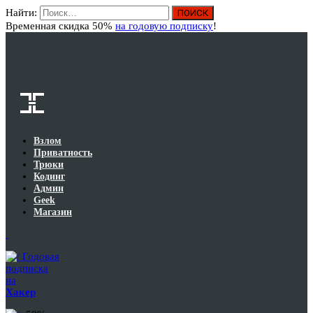
Найти:
Вход
Временная скидка 50%
на годовую подписку
!
Взлом
Приватность
Трюки
Кодинг
Админ
Geek
Магазин
Годовая
подписка
на
Хакер