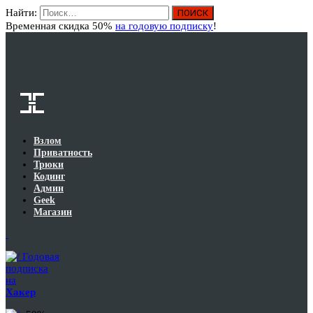
Найти:
Вход
Временная скидка 50%
на годовую подписку
!
Взлом
Приватность
Трюки
Кодинг
Админ
Geek
Магазин
Годовая
подписка
на
Хакер