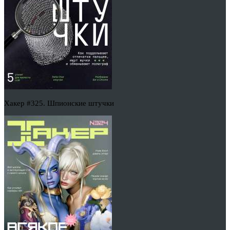
Хакер #325. Шпионские штучки