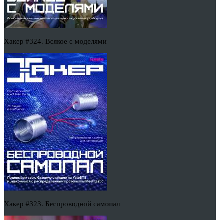
Хакер #324. Всякое с моделями
Хакер #323. Беспроводной самопал