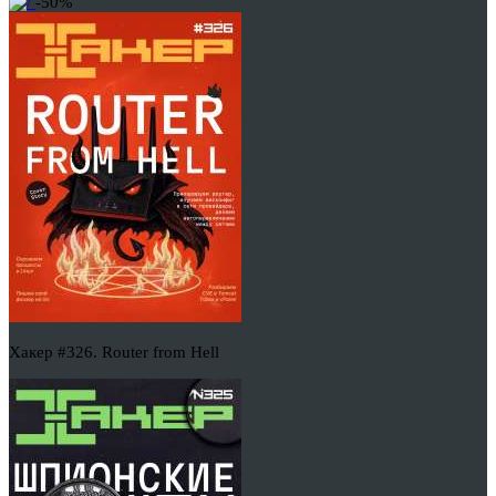
-50%
Хакер #326. Router from Hell