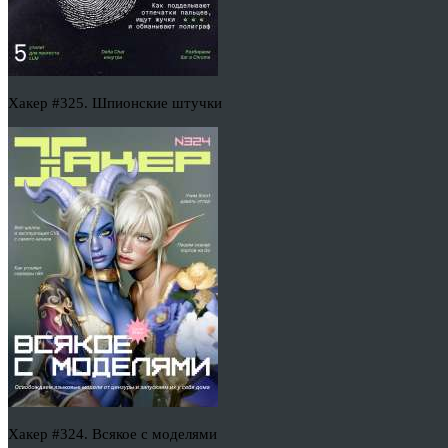
Хакер #325. Шпионские штучки
Хакер #324. Всякое с моделями