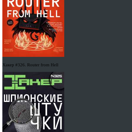
Хакер #326. Router from Hell