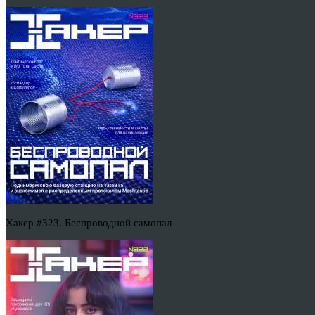
Хакер #323. Беспроводной самопал