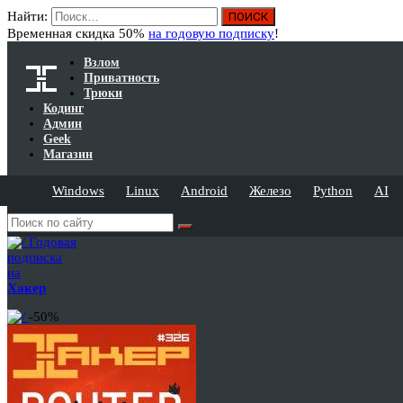
Найти:
Временная скидка 50%
на годовую подписку
!
Взлом
Приватность
Трюки
Кодинг
Админ
Geek
Магазин
Windows
Linux
Android
Железо
Python
AI
Годовая
подписка
на
Хакер
-50%