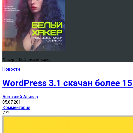
Хакер #322. Белый хакер
Новости
WordPress 3.1 скачан более 1
Анатолий Ализар
05.07.2011
Комментарии
772