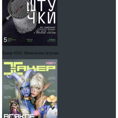
Хакер #325. Шпионские штучки