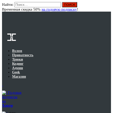
Найти:
Вход
Временная скидка 50%
на годовую подписку
!
Взлом
Приватность
Трюки
Кодинг
Админ
Geek
Магазин
Годовая
подписка
на
Хакер