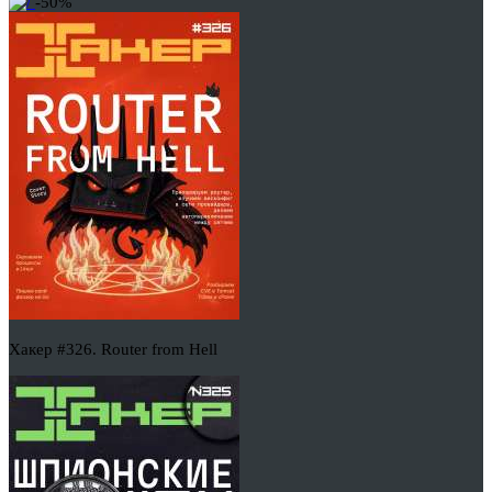
-50%
Хакер #326. Router from Hell