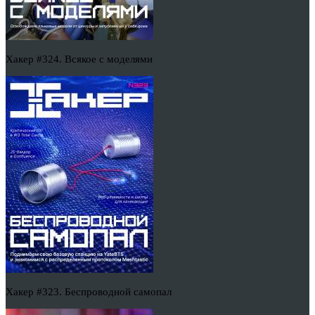
Хакер #324. Всякое с моделями
Хакер #323. Беспроводной самопал