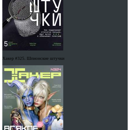
Хакер #325. Шпионские штучки