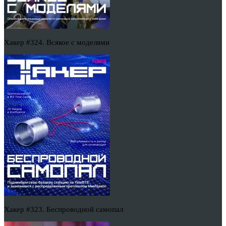
Хакер #324. Всякое с моделями
Хакер #323. Беспроводной самопал