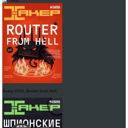
-50%
Хакер #326. Router from Hell