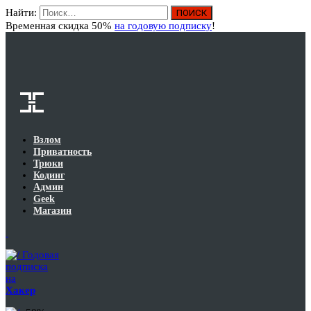
Найти:
Вход
Временная скидка 50%
на годовую подписку
!
Взлом
Приватность
Трюки
Кодинг
Админ
Geek
Магазин
Годовая
подписка
на
Хакер