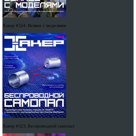
Хакер #324. Всякое с моделями
Хакер #323. Беспроводной самопал