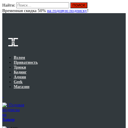
Найти:
Вход
Временная скидка 50%
на годовую подписку
!
Взлом
Приватность
Трюки
Кодинг
Админ
Geek
Магазин
Годовая
подписка
на
Хакер