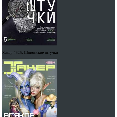
Хакер #325. Шпионские штучки