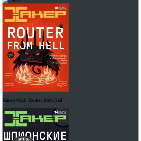
-50%
Хакер #326. Router from Hell