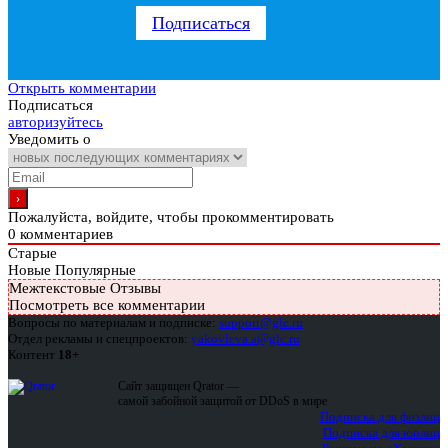
Подписаться
Открыть комментарии
Подписаться
авторизуйтесь
Уведомить о
Пожалуйста, войдите, чтобы прокомментировать
0
комментариев
Старые
Новые
Популярные
Межтекстовые Отзывы
Посмотреть все комментарии
Вопросы по материалам и подписке:
support@glc.ru
Отдел рекламы и спецпроектов:
yakovleva.a@glc.ru
Контент
18+
Сайт защищен Qrator —
самой забойной защитой от DDoS в мире
Подписка для физлиц
Подписка для юрлиц