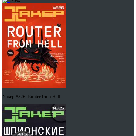
-50%
Хакер #326. Router from Hell