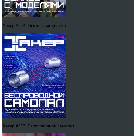
Хакер #324. Всякое с моделями
Хакер #323. Беспроводной самопал