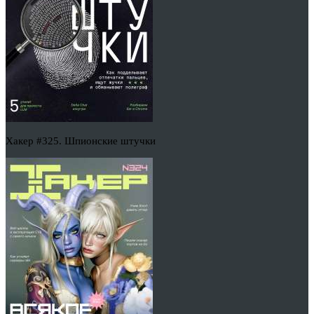
Хакер #325. Шпионские штучки