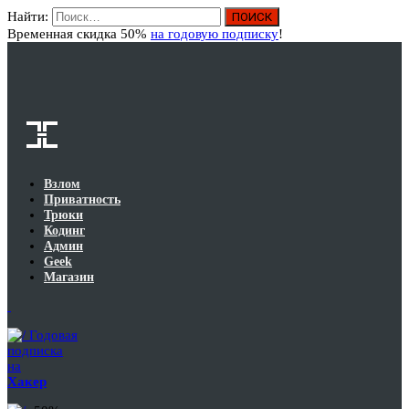
Найти:
Вход
Временная скидка 50%
на годовую подписку
!
Взлом
Приватность
Трюки
Кодинг
Админ
Geek
Магазин
Годовая
подписка
на
Хакер