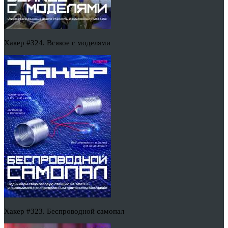
Хакер #324. Всякое с моделями
Хакер #323. Беспроводной самопал