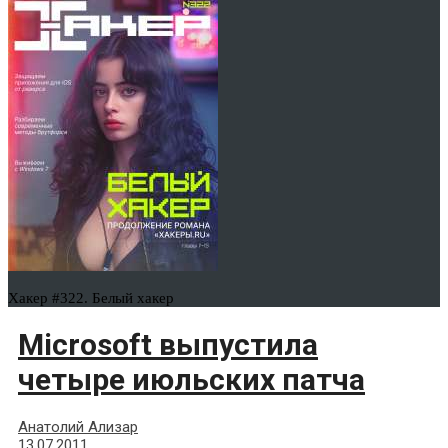
Хакер #322. Белый хакер
Microsoft выпустила
четыре июльских патча
Анатолий Ализар
13.07.2011