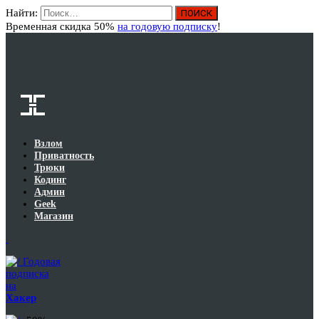
Найти:
Вход
Временная скидка 50%
на годовую подписку
!
Взлом
Приватность
Трюки
Кодинг
Админ
Geek
Магазин
Годовая
подписка
на
Хакер