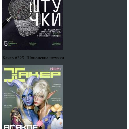
Хакер #325. Шпионские штучки