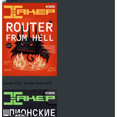
-50%
Хакер #326. Router from Hell