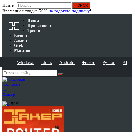
Найти:
Временная скидка 50%
на годовую подписку
!
Взлом
Приватность
Трюки
Кодинг
Админ
Geek
Магазин
Windows
Linux
Android
Железо
Python
AI
Годовая
подписка
на
Хакер
-50%