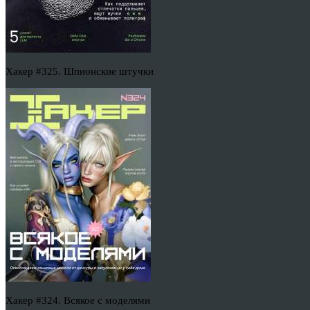
Хакер #325. Шпионские штучки
Хакер #324. Всякое с моделями