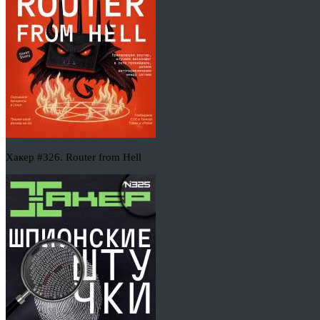
Хакер #326. Router from Hell