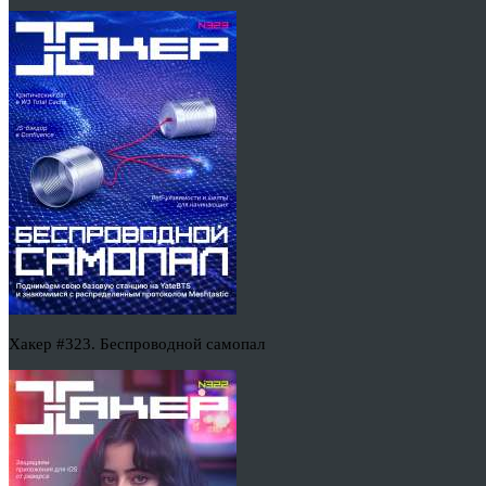
Хакер #323. Беспроводной самопал