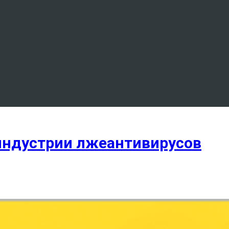
 индустрии лжеантивирусов