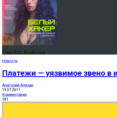
Хакер #322. Белый хакер
Новости
Платежи — уязвимое звено в
Анатолий Ализар
19.07.2011
Комментарии
591